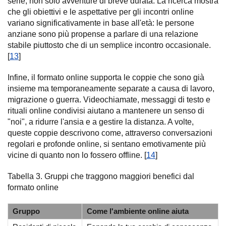
serie, non solo avventure di breve durata. La ricerca mostra
che gli obiettivi e le aspettative per gli incontri online
variano significativamente in base all'età: le persone
anziane sono più propense a parlare di una relazione
stabile piuttosto che di un semplice incontro occasionale.
[
13
]
Infine, il formato online supporta le coppie che sono già
insieme ma temporaneamente separate a causa di lavoro,
migrazione o guerra. Videochiamate, messaggi di testo e
rituali online condivisi aiutano a mantenere un senso di
"noi", a ridurre l'ansia e a gestire la distanza. A volte,
queste coppie descrivono come, attraverso conversazioni
regolari e profonde online, si sentano emotivamente più
vicine di quanto non lo fossero offline. [
14
]
Tabella 3. Gruppi che traggono maggiori benefici dal
formato online
Gruppo
Come l'ambiente online aiuta